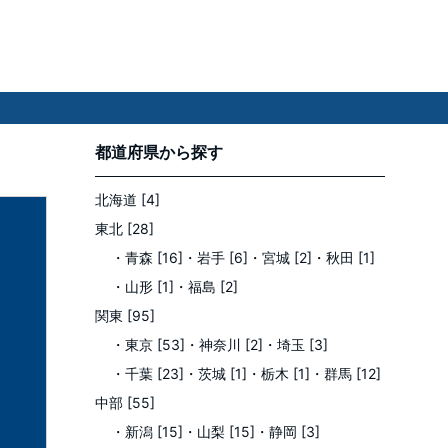
都道府県
から探す
北海道 [4]
東北 [28]
・青森 [16]
・岩手 [6]
・宮城 [2]
・秋田 [1]
・山形 [1]
・福島 [2]
関東 [95]
・東京 [53]
・神奈川 [2]
・埼玉 [3]
・千葉 [23]
・茨城 [1]
・栃木 [1]
・群馬 [12]
中部 [55]
・新潟 [15]
・山梨 [15]
・静岡 [3]