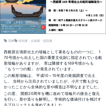
宮崎
特別展・企画展・巡回展
西都原古墳群出土の埴輪として著名なものの一つに、 1
70号墳から出土した国の重要文化財に指定されている船
形埴輪がありますが、 実は隣接する169号墳からも
「もう一つの船」 が発見されています。
この船形埴輪は、 平成10～15年度の発掘調査で出土
し、 当時から注目されていましたが、小片で数も少な
かったことから全体的な形や構造は不明なままでした。
この度、 開館20周年を機に改めて埴輪片の接合と復元
を行い、形や造りを解明し、学術的な価値付けを検討す
るプロジェクトを進めてきました。