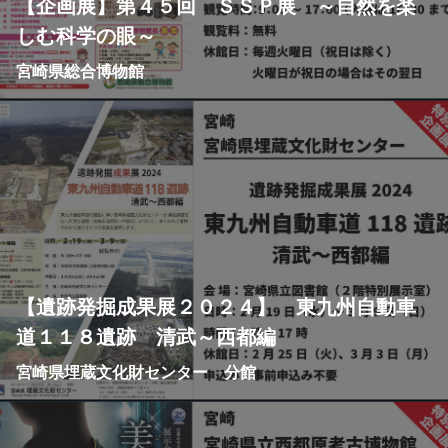
【企画展】第４５回 ＳＳＰ展 ～自然を楽
しむ科学の眼～
宮崎県総合博物館
【遺跡発掘成果展２０２４】 東九州自動車
道１１８遺跡 清武～西都編
宮崎県埋蔵文化財センター 分館