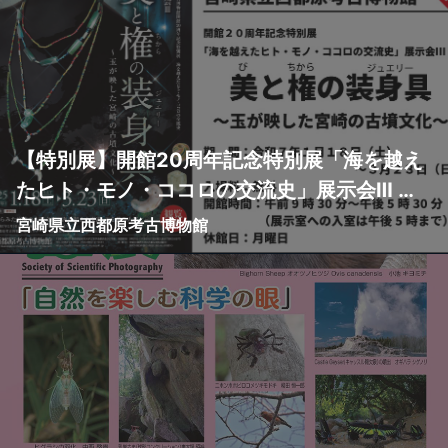
【特別展】開館20周年記念特別展「海を越え
たヒト・モノ・ココロの交流史」展示会Ⅲ
美（び）と権（ちから）の装身具（ジュエリ
宮崎県立西都原考古博物館
ー）～玉（たま）が映した宮崎の古墳文化～