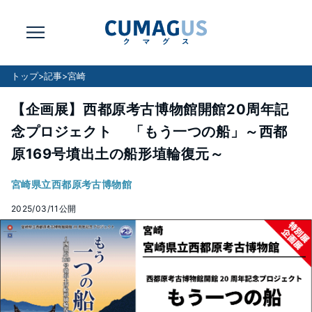
トップ
>
記事
>
宮崎
【企画展】西都原考古博物館開館20周年記
念プロジェクト 「もう一つの船」～西都
原169号墳出土の船形埴輪復元～
宮崎県立西都原考古博物館
2025/03/11
公開