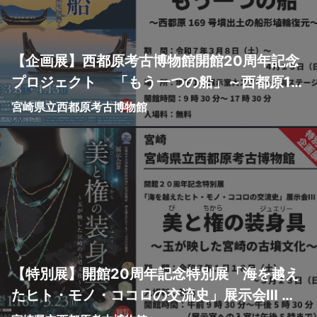
【企画展】西都原考古博物館開館20周年記念
プロジェクト 「もう一つの船」～西都原16
9号墳出土の船形埴輪復元～
宮崎県立西都原考古博物館
【特別展】開館20周年記念特別展「海を越え
たヒト・モノ・ココロの交流史」展示会Ⅲ
美（び）と権（ちから）の装身具（ジュエリ