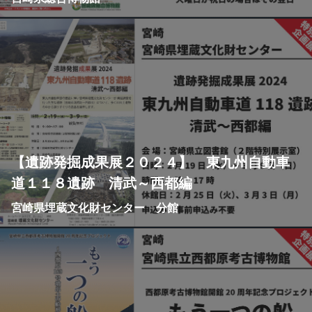
【遺跡発掘成果展２０２４】 東九州自動車
道１１８遺跡 清武～西都編
宮崎県埋蔵文化財センター 分館