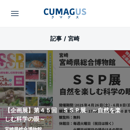
記事 /
宮崎
【企画展】第４５回 ＳＳＰ展 ～自然を楽
しむ科学の眼～
宮崎県総合博物館