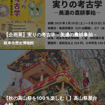
【企画展】実りの考古学－美濃の農耕事始－
岐阜市歴史博物館
【秋の高山祭を100％楽しむ！】高山祭屋台