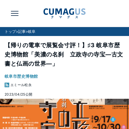
トップ
>
記事
>
岐阜
【帰りの電車で展覧会寸評！】♯3 岐阜市歴
史博物館「美濃の名刹 立政寺の寺宝―古文
書と仏画の世界―」
岐阜市歴史博物館
エミール松永
2023/04/25
公開