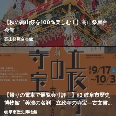
【秋の高山祭を100％楽しむ！】高山祭屋台
会館
高山祭屋台会館
【帰りの電車で展覧会寸評！】♯3 岐阜市歴史
博物館「美濃の名刹 立政寺の寺宝―古文書
と仏画の世界―」
岐阜市歴史博物館