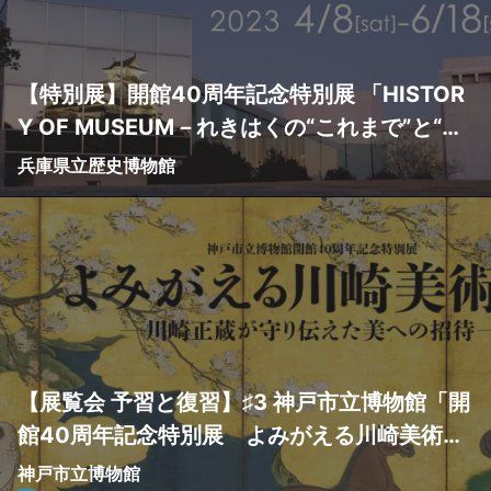
【特別展】開館40周年記念特別展 「HISTOR
Y OF MUSEUM－れきはくの“これまで”と“こ
れから”－」
兵庫県立歴史博物館
【展覧会 予習と復習】♯3 神戸市立博物館「開
館40周年記念特別展 よみがえる川崎美術館
―川崎正蔵が守り伝えた美への招待―」
神戸市立博物館