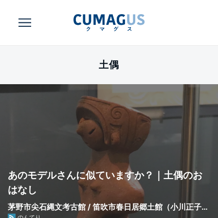
土偶
あのモデルさんに似ていますか？｜土偶のお
はなし
茅野市尖石縄文考古館 / 笛吹市春日居郷土館（小川正子記
のんてり