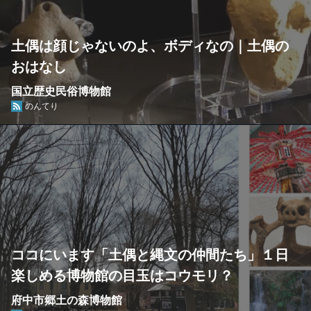
土偶は顔じゃないのよ、ボディなの｜土偶の
おはなし
国立歴史民俗博物館
のんてり
ココにいます「土偶と縄文の仲間たち」１日
楽しめる博物館の目玉はコウモリ？
府中市郷土の森博物館