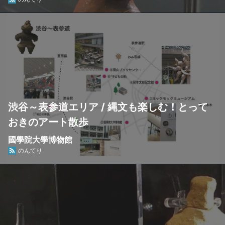
念館） / 釈迦堂遺跡博物館 / 北杜市考古資料館
渋谷～表参道エリア / 縄文も楽しむ！とって
おきのアート散歩
國學院大學博物館
のんてり