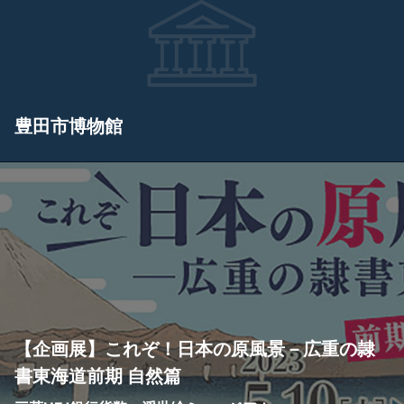
豊田市博物館
【企画展】これぞ！日本の原風景－広重の隷
書東海道前期 自然篇