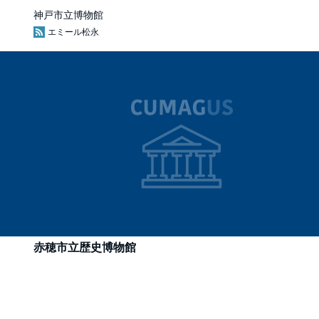
た美への招待―」
神戸市立博物館
エミール松永
赤穂市立歴史博物館