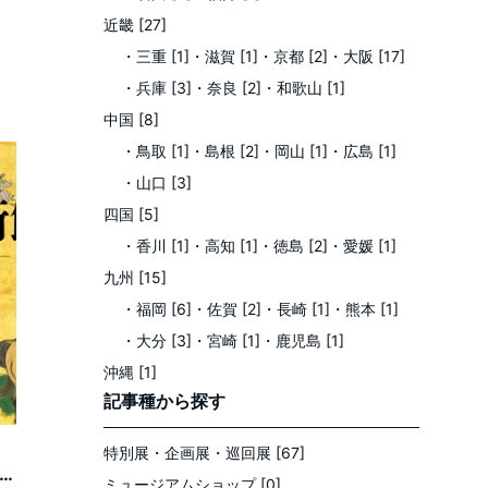
近畿 [27]
・三重 [1]
・滋賀 [1]
・京都 [2]
・大阪 [17]
・兵庫 [3]
・奈良 [2]
・和歌山 [1]
中国 [8]
・鳥取 [1]
・島根 [2]
・岡山 [1]
・広島 [1]
・山口 [3]
四国 [5]
・香川 [1]
・高知 [1]
・徳島 [2]
・愛媛 [1]
九州 [15]
・福岡 [6]
・佐賀 [2]
・長崎 [1]
・熊本 [1]
・大分 [3]
・宮崎 [1]
・鹿児島 [1]
沖縄 [1]
記事種
から探す
特別展・企画展・巡回展 [67]
え
ミュージアムショップ [0]