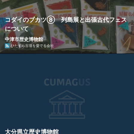
コダイのブカツ⑧ 列島展と出張古代フェス
について
中津市歴史博物館
ひたすら古墳を愛でる会社
大分県立歴史博物館