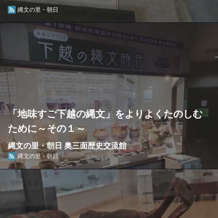
縄文の里・朝日
「地味すご下越の縄文」をよりよくたのしむ
ために～その１～
縄文の里・朝日 奥三面歴史交流館
縄文の里・朝日