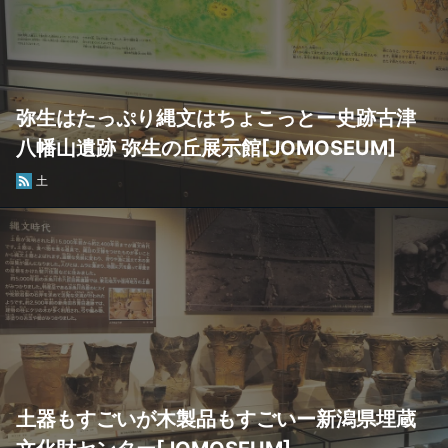
弥生はたっぷり縄文はちょこっとー史跡古津
八幡山遺跡 弥生の丘展示館[JOMOSEUM]
土
土器もすごいが木製品もすごいー新潟県埋蔵