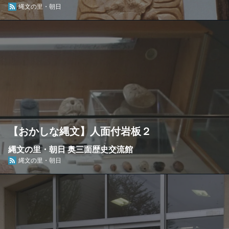
縄文の里・朝日
【おかしな縄文】人面付岩板２
縄文の里・朝日 奥三面歴史交流館
縄文の里・朝日