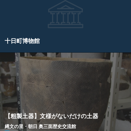
十日町博物館
【粗製土器】文様がないだけの土器
縄文の里・朝日 奥三面歴史交流館