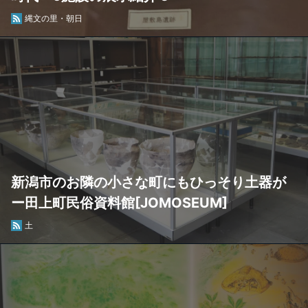
縄文の里・朝日
新潟市のお隣の小さな町にもひっそり土器が
ー田上町民俗資料館[JOMOSEUM]
土