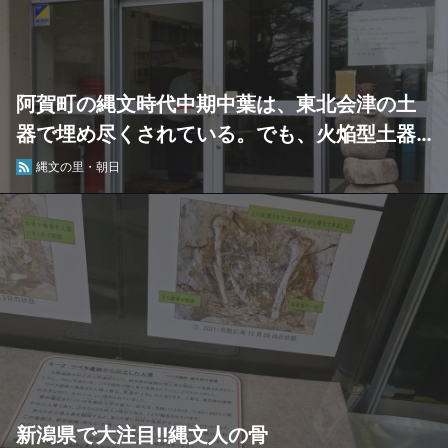
阿賀町の縄文時代中期中葉は、東北会津の土
器で埋め尽くされている。でも、火焔型土器
や北陸系土器に出会った～。
縄文の里・朝日
新潟県で大注目!!縄文人の骨