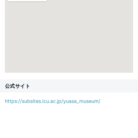
公式サイト
https://subsites.icu.ac.jp/yuasa_museum/