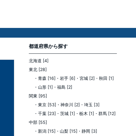
都道府県
から探す
北海道 [4]
東北 [28]
・青森 [16]
・岩手 [6]
・宮城 [2]
・秋田 [1]
・山形 [1]
・福島 [2]
関東 [95]
・東京 [53]
・神奈川 [2]
・埼玉 [3]
・千葉 [23]
・茨城 [1]
・栃木 [1]
・群馬 [12]
中部 [55]
・新潟 [15]
・山梨 [15]
・静岡 [3]