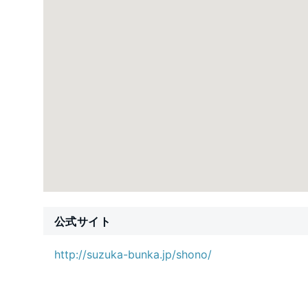
公式サイト
http://suzuka-bunka.jp/shono/