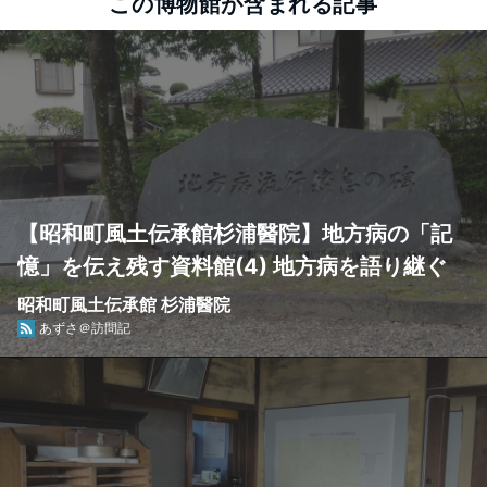
この博物館が含まれる記事
【昭和町風土伝承館杉浦醫院】地方病の「記
憶」を伝え残す資料館(4) 地方病を語り継ぐ
昭和町風土伝承館 杉浦醫院
あずさ＠訪問記