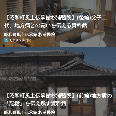
【昭和町風土伝承館杉浦醫院】(後編)父子二
代、地方病との闘いを伝える資料館
昭和町風土伝承館 杉浦醫院
あずさ＠訪問記
【昭和町風土伝承館杉浦醫院】(前編)地方病の
「記憶」を伝え残す資料館
昭和町風土伝承館 杉浦醫院