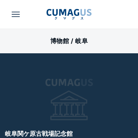
博物館 /
岐阜
岐阜関ケ原古戦場記念館