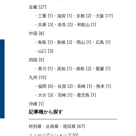
近畿 [27]
・三重 [1]
・滋賀 [1]
・京都 [2]
・大阪 [17]
・兵庫 [3]
・奈良 [2]
・和歌山 [1]
中国 [8]
・鳥取 [1]
・島根 [2]
・岡山 [1]
・広島 [1]
・山口 [3]
四国 [5]
・香川 [1]
・高知 [1]
・徳島 [2]
・愛媛 [1]
九州 [15]
・福岡 [6]
・佐賀 [2]
・長崎 [1]
・熊本 [1]
・大分 [3]
・宮崎 [1]
・鹿児島 [1]
沖縄 [1]
記事種
から探す
特別展・企画展・巡回展 [67]
ミュージアムショップ [0]