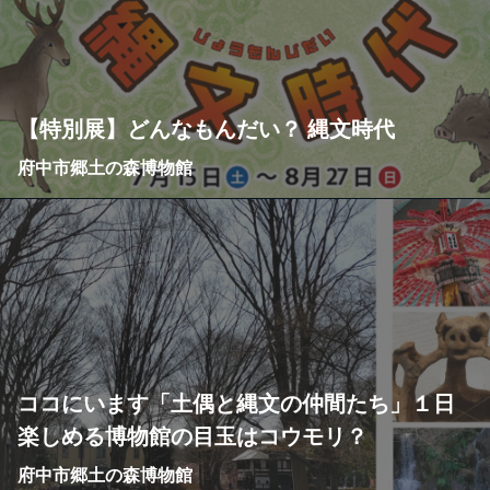
【特別展】どんなもんだい？ 縄文時代
府中市郷土の森博物館
ココにいます「土偶と縄文の仲間たち」１日
楽しめる博物館の目玉はコウモリ？
府中市郷土の森博物館