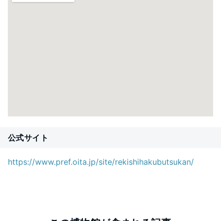
公式サイト
https://www.pref.oita.jp/site/rekishihakubutsukan/