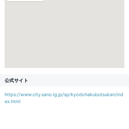
公式サイト
https://www.city.sano.lg.jp/sp/kyodohakubutsukan/ind
ex.html