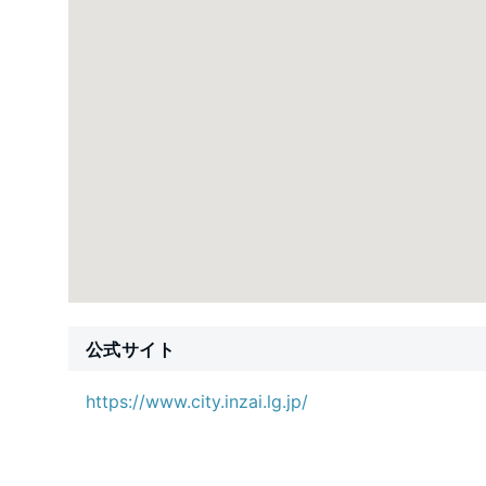
公式サイト
https://www.city.inzai.lg.jp/