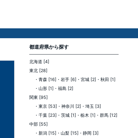
都道府県
から探す
北海道 [4]
東北 [28]
・青森 [16]
・岩手 [6]
・宮城 [2]
・秋田 [1]
・山形 [1]
・福島 [2]
関東 [95]
・東京 [53]
・神奈川 [2]
・埼玉 [3]
・千葉 [23]
・茨城 [1]
・栃木 [1]
・群馬 [12]
中部 [55]
・新潟 [15]
・山梨 [15]
・静岡 [3]