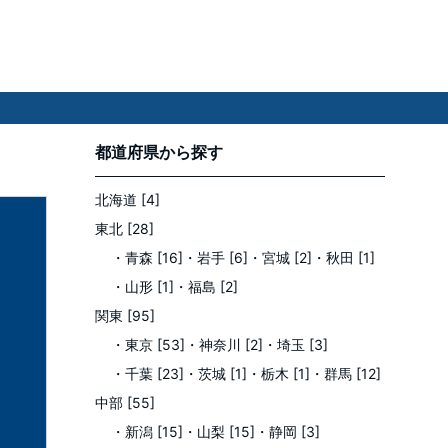
都道府県
から探す
北海道 [4]
東北 [28]
・青森 [16]
・岩手 [6]
・宮城 [2]
・秋田 [1]
・山形 [1]
・福島 [2]
関東 [95]
・東京 [53]
・神奈川 [2]
・埼玉 [3]
・千葉 [23]
・茨城 [1]
・栃木 [1]
・群馬 [12]
中部 [55]
・新潟 [15]
・山梨 [15]
・静岡 [3]