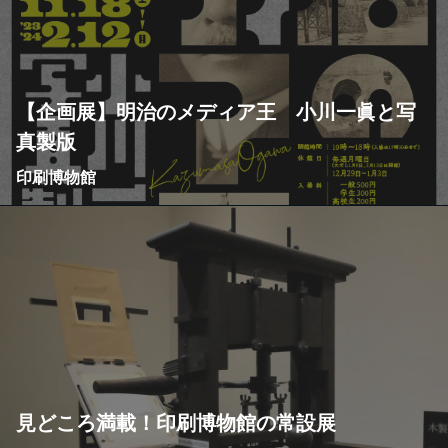
【企画展】明治のメディア王 小川一眞と写
真製版
印刷博物館
見どころ満載！印刷博物館の常設展