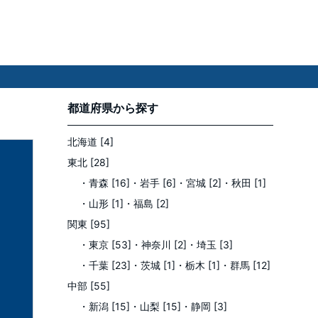
都道府県
から探す
北海道 [4]
東北 [28]
・青森 [16]
・岩手 [6]
・宮城 [2]
・秋田 [1]
・山形 [1]
・福島 [2]
関東 [95]
・東京 [53]
・神奈川 [2]
・埼玉 [3]
・千葉 [23]
・茨城 [1]
・栃木 [1]
・群馬 [12]
中部 [55]
・新潟 [15]
・山梨 [15]
・静岡 [3]