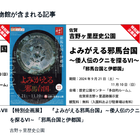
物館が含まれる記事
るⅦ
【特別企画展】 『よみがえる邪馬台国』～倭人伝のクニ
を探るⅥ～ 「邪馬台国と伊都国」
吉野ヶ里歴史公園