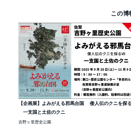
この博
【企画展】よみがえる邪馬台国 倭人伝のクニを探
一支国と土佐のクニ
吉野ヶ里歴史公園