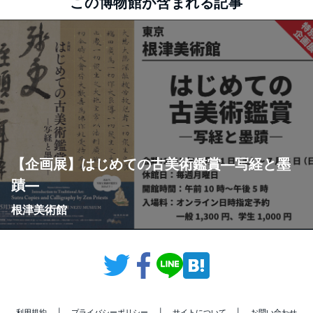
この博物館が含まれる記事
【企画展】はじめての古美術鑑賞—写経と墨
蹟—
根津美術館
利用規約
|
プライバシーポリシー
|
サイトについて
|
お問い合わせ