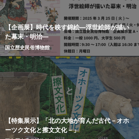
【企画展】時代を映す錦絵—浮世絵師が描い
た幕末・明治—
国立歴史民俗博物館
【特集展示】「北の大地が育んだ古代－オホ
ーツク文化と擦文文化－」