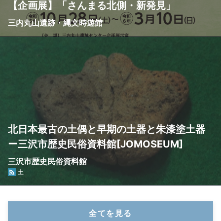
【企画展】「さんまる北側・新発見」
三内丸山遺跡・縄文時遊館
北日本最古の土偶と早期の土器と朱漆塗土器
ー三沢市歴史民俗資料館[JOMOSEUM]
三沢市歴史民俗資料館
土
全てを見る