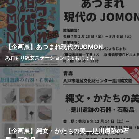
【企画展】あつまれ現代のJOMON
あおもり縄文ステーションじょもじょも
【企画展】縄文・かたちの美—是川遺跡の石