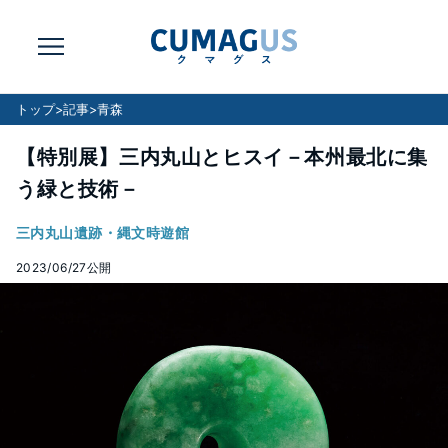
トップ
>
記事
>
青森
【特別展】三内丸山とヒスイ－本州最北に集
う緑と技術－
三内丸山遺跡・縄文時遊館
2023/06/27
公開