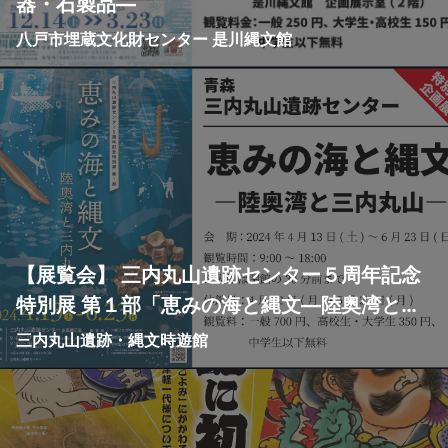
器・石製品—
八戸市埋蔵文化財センター 是川縄文館
【展覧会】 三内丸山遺跡センター５周年記念
特別展 第１部「恵みの海と縄文―陸奥湾と三
内丸山―」
三内丸山遺跡・縄文時遊館