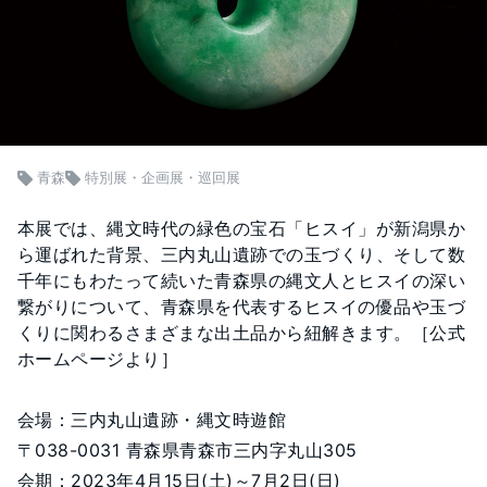
青森
特別展・企画展・巡回展
本展では、縄文時代の緑色の宝石「ヒスイ」が新潟県か
ら運ばれた背景、三内丸山遺跡での玉づくり、そして数
千年にもわたって続いた青森県の縄文人とヒスイの深い
繋がりについて、青森県を代表するヒスイの優品や玉づ
くりに関わるさまざまな出土品から紐解きます。［公式
ホームページより］
会場：三内丸山遺跡・縄文時遊館
〒038-0031 青森県青森市三内字丸山305
会期：2023年4月15日(土)～7月2日(日)