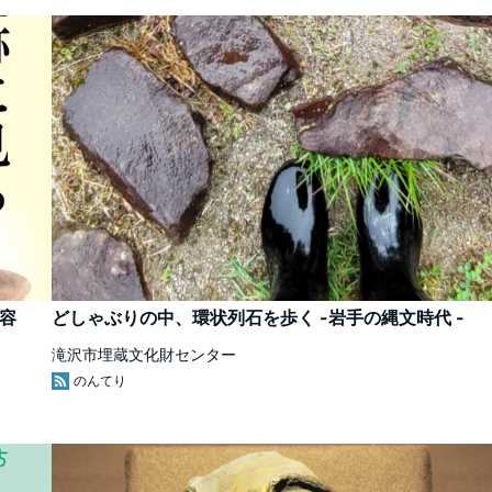
容
どしゃぶりの中、環状列石を歩く -岩手の縄文時代 -
滝沢市埋蔵文化財センター
のんてり