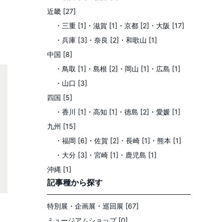
近畿 [27]
・三重 [1]
・滋賀 [1]
・京都 [2]
・大阪 [17]
・兵庫 [3]
・奈良 [2]
・和歌山 [1]
中国 [8]
・鳥取 [1]
・島根 [2]
・岡山 [1]
・広島 [1]
・山口 [3]
四国 [5]
・香川 [1]
・高知 [1]
・徳島 [2]
・愛媛 [1]
九州 [15]
・福岡 [6]
・佐賀 [2]
・長崎 [1]
・熊本 [1]
・大分 [3]
・宮崎 [1]
・鹿児島 [1]
沖縄 [1]
記事種
から探す
特別展・企画展・巡回展 [67]
ミュージアムショップ [0]