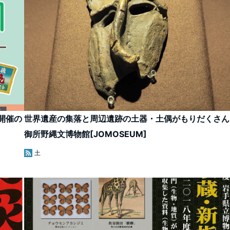
開催の
世界遺産の集落と周辺遺跡の土器・土偶がもりだくさん
御所野縄文博物館[JOMOSEUM]
土