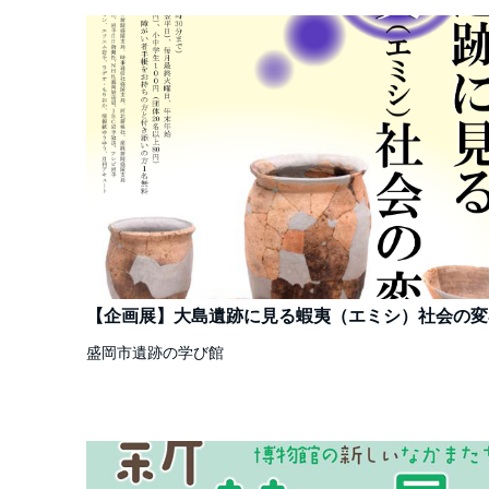
【企画展】大島遺跡に見る蝦夷（エミシ）社会の変
盛岡市遺跡の学び館