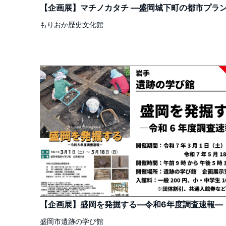
【企画展】マチノカタチ ―盛岡城下町の都市プラ
もりおか歴史文化館
【企画展】盛岡を発掘する―令和6年度調査速報—
盛岡市遺跡の学び館