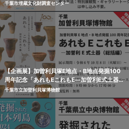
千葉市埋蔵文化財調査センター
【企画展】加曽利貝塚E地点・B地点発掘100
周年記念「あれもEこれもE―加曽利E式土器
（総括編）―」
千葉市立加曽利貝塚博物館