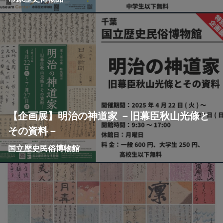
【企画展】明治の神道家 －旧幕臣秋山光條と
その資料－
国立歴史民俗博物館