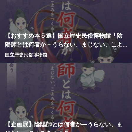
【おすすめ本５選】国立歴史民俗博物館「陰
陽師とは何者か－うらない、まじない、こよ
みをつくる－」がもっと楽しめる！
国立歴史民俗博物館
【企画展】陰陽師とは何者か―うらない、ま