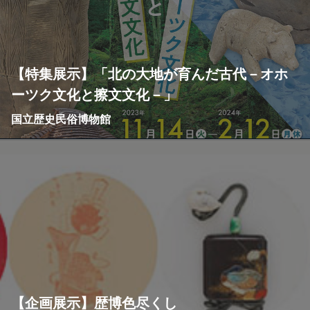
【特集展示】「北の大地が育んだ古代－オホ
ーツク文化と擦文文化－」
国立歴史民俗博物館
【企画展示】歴博色尽くし