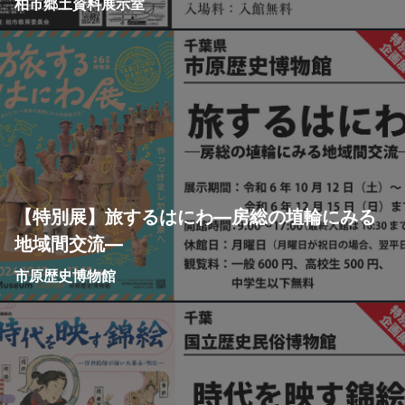
柏市郷土資料展示室
【特別展】旅するはにわ―房総の埴輪にみる
地域間交流―
市原歴史博物館