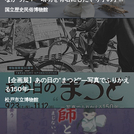
孫・安倍泰親を調べてみたら、とんでもない
国立歴史民俗博物館
陰陽師だった
【企画展】あの日の“まつど”―写真でふりかえ
る150年―
松戸市立博物館