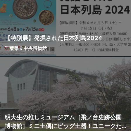
【特別展】発掘された日本列島2024
千葉県立中央博物館
明大生の推しミュージアム［飛ノ台史跡公園
博物館］ミニ土偶にビッグ土器！ユニークた