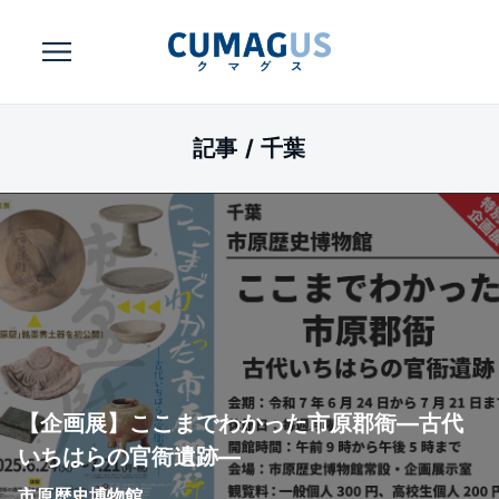
記事 /
千葉
【企画展】ここまでわかった市原郡衙—古代
いちはらの官衙遺跡―
市原歴史博物館