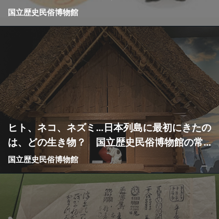
国立歴史民俗博物館
ヒト、ネコ、ネズミ…日本列島に最初にきたの
は、どの生き物？ 国立歴史民俗博物館の常
設展がアツい
国立歴史民俗博物館