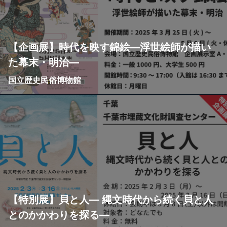
【企画展】時代を映す錦絵—浮世絵師が描い
た幕末・明治—
国立歴史民俗博物館
【特別展】貝と人― 縄文時代から続く貝と人
とのかかわりを探る―