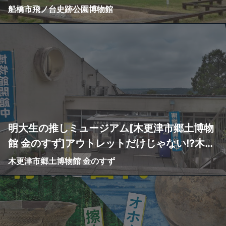
ちが集まる縄文博物館
船橋市飛ノ台史跡公園博物館
明大生の推しミュージアム[木更津市郷土博物
館 金のすず]アウトレットだけじゃない!?木更
津市を知るならココ
木更津市郷土博物館 金のすず