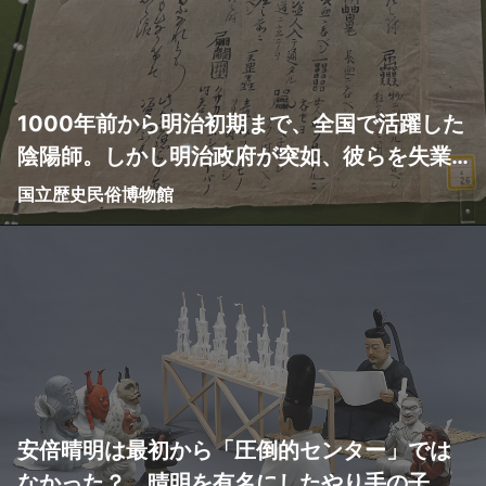
1000年前から明治初期まで、全国で活躍した
陰陽師。しかし明治政府が突如、彼らを失業
に追いやった…陰陽師の転職先は？
国立歴史民俗博物館
安倍晴明は最初から「圧倒的センター」では
なかった？ 晴明を有名にしたやり手の子