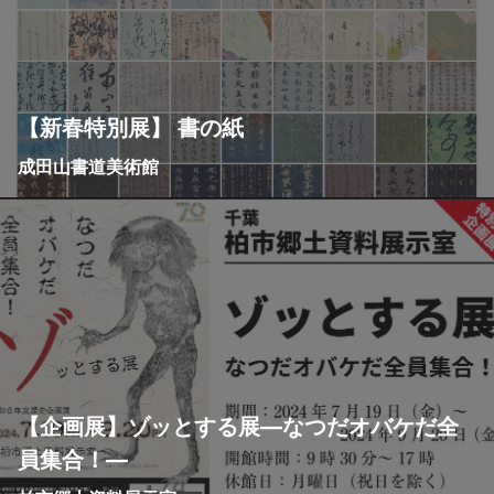
【新春特別展】 書の紙
成田山書道美術館
【企画展】ゾッとする展―なつだオバケだ全
員集合！―