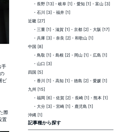
・長野 [13]
・岐阜 [1]
・愛知 [1]
・富山 [3]
・石川 [3]
・福井 [1]
近畿 [27]
・三重 [1]
・滋賀 [1]
・京都 [2]
・大阪 [17]
・兵庫 [3]
・奈良 [2]
・和歌山 [1]
中国 [8]
・鳥取 [1]
・島根 [2]
・岡山 [1]
・広島 [1]
・山口 [3]
お手
四国 [5]
の
層ビ
・香川 [1]
・高知 [1]
・徳島 [2]
・愛媛 [1]
九州 [15]
・福岡 [6]
・佐賀 [2]
・長崎 [1]
・熊本 [1]
・大分 [3]
・宮崎 [1]
・鹿児島 [1]
た際
沖縄 [1]
設置
記事種
から探す