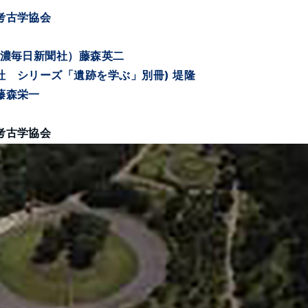
考古学協会
信濃毎日新聞社）藤森英二
社 シリーズ「遺跡を学ぶ」別冊) 堤隆
藤森栄一
考古学協会