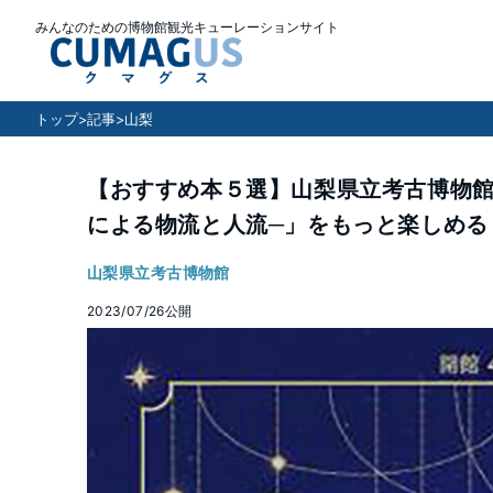
みんなのための博物館観光キューレーションサイト
トップ
>
記事
>
山梨
【おすすめ本５選】山梨県立考古博物館
による物流と人流─」をもっと楽しめる
山梨県立考古博物館
2023/07/26
公開