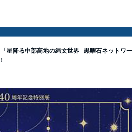
「星降る中部高地の縄文世界─黒曜石ネットワ
！