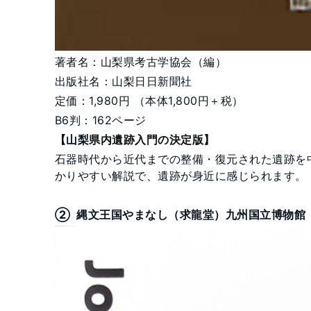
著者名：山梨県考古学協会（編）
出版社名：山梨日日新聞社
定価：1,980円 （本体1,800円＋税）
B6判：162ページ
【山梨
県内遺跡入門の決定版
】
石器時代から近代までの整備・復元された遺跡を
かりやすい解説で、遺跡が身近に感じられます。
② 縄文王国やまなし（求龍堂）九州国立博物館