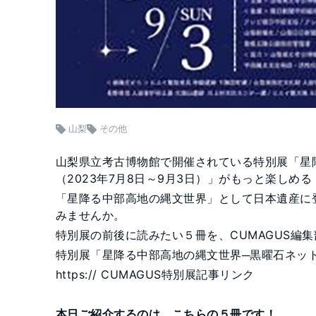
山梨
その他
山梨県立考古博物館で開催されている特別展「星
（2023年7月8日～9月3日）」がもっと楽しめる
「星降る中部高地の縄文世界」として日本遺産に
みませんか。
特別展の前後に読みたい５冊を、CUMAGUS編
特別展「星降る中部高地の縄文世界─黒曜石ネッ
https:// CUMAGUS特別展記事リンク
本日ご紹介するのは、こちらの５冊です！