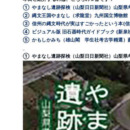
① やまなし遺跡探検（山梨日日新聞社）山梨県
② 縄文王国やまなし（求龍堂）九州国立博物館
③ 信州の縄文時代が実はすごかったという本(
④ ビジュアル版 旧石器時代ガイドブック (新泉
⑤ かもしかみち（雄山閣 学生社考古学精選）
① やまなし遺跡探検（山梨日日新聞社）山梨県