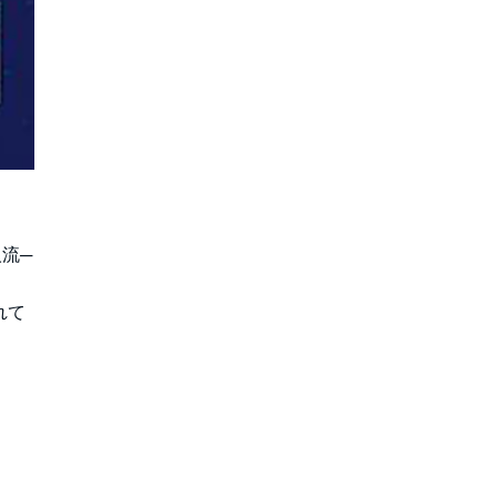
流─
れて