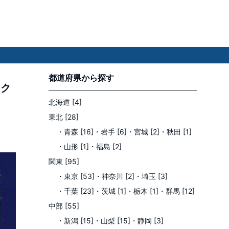
都道府県
から探す
ーク
北海道 [4]
東北 [28]
・青森 [16]
・岩手 [6]
・宮城 [2]
・秋田 [1]
・山形 [1]
・福島 [2]
関東 [95]
・東京 [53]
・神奈川 [2]
・埼玉 [3]
・千葉 [23]
・茨城 [1]
・栃木 [1]
・群馬 [12]
中部 [55]
・新潟 [15]
・山梨 [15]
・静岡 [3]