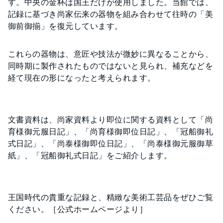
す。中央の金杯は国王だけが使用しました。当館では、
記録に基づき尚家伝来の器物を組み合わせて往時の「美
御前御揃」を復元しています。
これらの器物は、意匠や技法が微妙に異なることから、
同時期に製作されたものではないと見られ、補充などを
経て現在の形になったと考えられます。
文書資料は、尚家資料より即位に関する資料として「尚
育様御元服日記」、「尚育様御即位日記」、「冠船御礼
式日記」、「尚泰様御即位日記」、「尚泰様御元服御草
紙」、「冠船御礼式日記」をご紹介します。
王国時代の貴重な記録と、精緻な美術工芸品をぜひご覧
ください。［公式ホームページより］