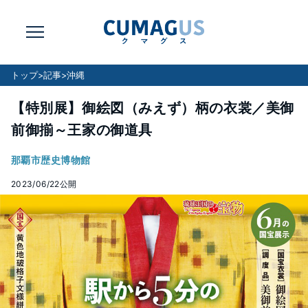
トップ
>
記事
>
沖縄
【特別展】御絵図（みえず）柄の衣裳／美御
前御揃～王家の御道具
那覇市歴史博物館
2023/06/22
公開