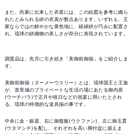
また、尚家に伝来した衣裳には、この絵図を参考に織ら
れたとみられる絣の衣裳が数点あります。いずれも、王
家ならではの鮮やかな黄色地に、経緯絣が巧みに配置さ
れ、琉球の絣織物の美しさが存分に表現されています。
調度品は、先月に引き続き「美御前御揃」をご紹介しま
す。
美御前御揃（ヌーメーウスリー）とは、琉球国王と王族
が、首里城のプライベートな生活の場にあたる御内原
(ウーチバラ)で正月や祝日などの祝宴に用いたとされ
る、琉球の特徴的な道具揃の事です。
中央に金・銀器、右に御籠飯(ウクファン)、左に御玉貫
(ウタマシチ)を配し、それぞれを高い脚付盆に据えま