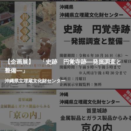
【企画展】 「史跡 円覚寺跡―発掘調査と
整備―」
沖縄県立埋蔵文化財センター