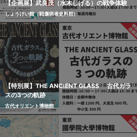
【企画展】武良茂（水木しげる）の戦争体験
しょうけい館（戦傷病者史料館）
【特別展】THE ANCIENT GLASS 古代ガラ
スの3つの軌跡
古代オリエント博物館