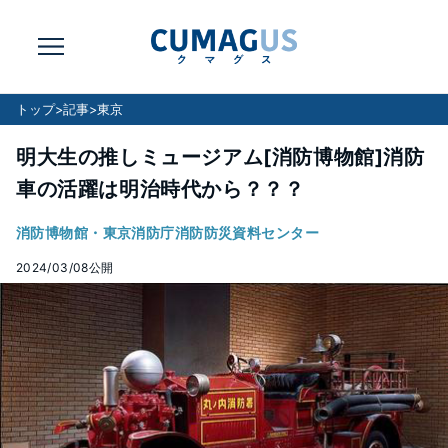
トップ
>
記事
>
東京
明大生の推しミュージアム[消防博物館]消防
車の活躍は明治時代から？？？
消防博物館・東京消防庁消防防災資料センター
2024/03/08
公開