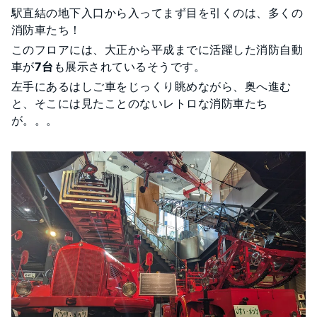
駅直結の地下入口から入ってまず目を引くのは、多くの
消防車たち！
このフロアには、大正から平成までに活躍した消防自動
車が
7台
も展示されているそうです。
左手にあるはしご車をじっくり眺めながら、奥へ進む
と、そこには見たことのないレトロな消防車たち
が。。。