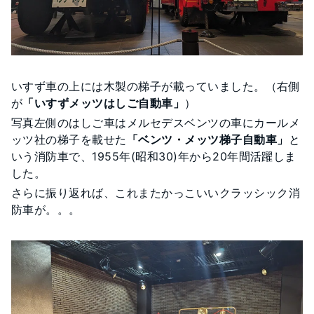
いすず車の上には木製の梯子が載っていました。（右側
が
「いすずメッツはしご自動車」
）
写真左側のはしご車はメルセデスベンツの車にカールメ
ッツ社の梯子を載せた
「ベンツ・メッツ梯子自動車」
と
いう消防車で、1955年(昭和30)年から20年間活躍しま
した。
さらに振り返れば、これまたかっこいいクラッシック消
防車が。。。