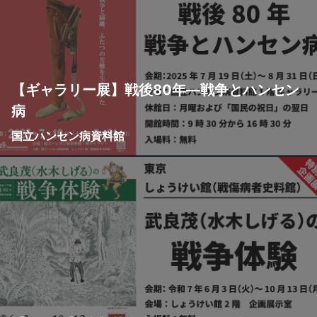
【ギャラリー展】戦後80年―戦争とハンセン
病
国立ハンセン病資料館