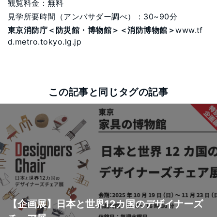
観覧料金：無料
見学所要時間（アンバサダー調べ）：30~90分
東京消防庁＜防災館・博物館＞＜消防博物館＞
www.tf
d.metro.tokyo.lg.jp
この記事と同じタグの記事
【企画展】日本と世界12カ国のデザイナーズ