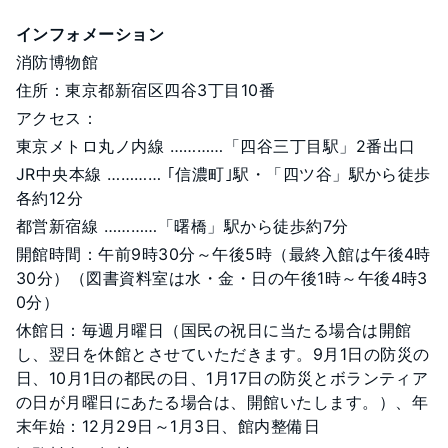
インフォメーション
消防博物館
住所：東京都新宿区四谷3丁目10番
アクセス：
東京メトロ丸ノ内線 …………「四谷三丁目駅」2番出口
JR中央本線 ………… ｢信濃町｣駅・「四ツ谷」駅から徒歩
各約12分
都営新宿線 …………「曙橋」駅から徒歩約7分
開館時間：午前9時30分～午後5時（最終入館は午後4時
30分）（図書資料室は水・金・日の午後1時～午後4時3
0分）
休館日：毎週月曜日（国民の祝日に当たる場合は開館
し、翌日を休館とさせていただきます。9月1日の防災の
日、10月1日の都民の日、1月17日の防災とボランティア
の日が月曜日にあたる場合は、開館いたします。）、年
末年始：12月29日～1月3日、館内整備日