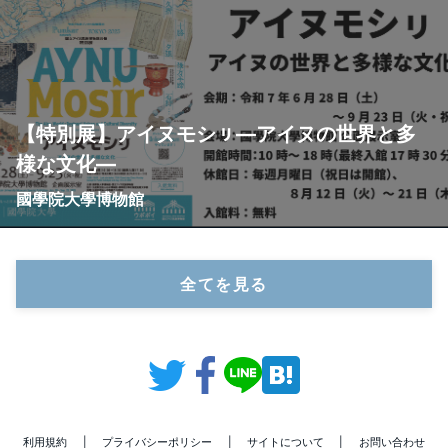
【特別展】アイヌモシㇼ―アイヌの世界と多
様な文化―
國學院大學博物館
全てを見る
利用規約
|
プライバシーポリシー
|
サイトについて
|
お問い合わせ