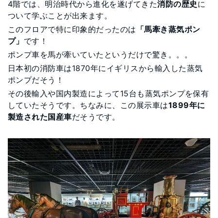
4階では、明治時代から進化を遂げてきた
消防の歴史
に
ついて学ぶことが出来ます。
このフロアで特に印象的だったのは
「馬牽き蒸気ポン
プ」
です！
ポンプ車を馬が牽いていたというだけで驚き。。。
日本初の消防車は1870年にイギリスから輸入した蒸気
ポンプだそう！
その後輸入や国内製造によって15台も蒸気ポンプを保有
していたそうです。ちなみに、この展示車は
1899年に
製造された国産車
だそうです。