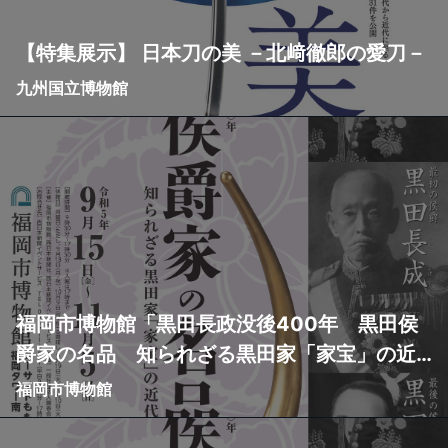
【特集展示】 日本刀の美 －北﨑徹郎の愛刀－
九州国立博物館
福岡市博物館「黒田長政没後400年 黒田侯
爵家の名品 知られざる黒田家「家宝」の近
代史」をもっと楽しめる！【おすすめ本５
福岡市博物館
選】