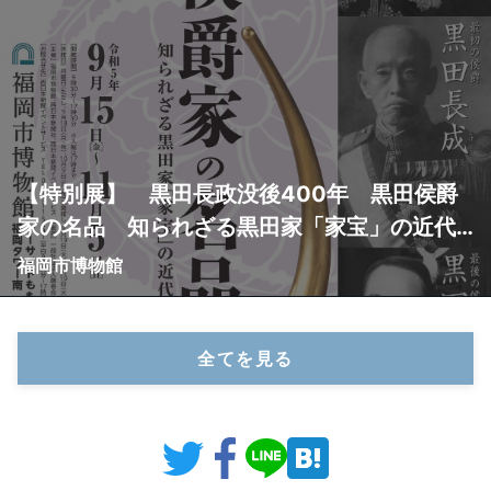
【特別展】 黒田長政没後400年 黒田侯爵
家の名品 知られざる黒田家「家宝」の近代
史
福岡市博物館
全てを見る