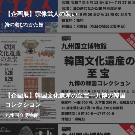
【企画展】宗像武人の装い
海の道むなかた館
【企画展】韓国文化遺産の至宝―九博の韓国
コレクション
九州国立博物館