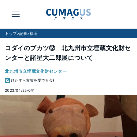
トップ
>
記事
>
福岡
コダイのブカツ⑫ 北九州市立埋蔵文化財セ
ンターと諸星大二郎展について
北九州市立埋蔵文化財センター
ひたすら古墳を愛でる会社
2023/04/25
公開