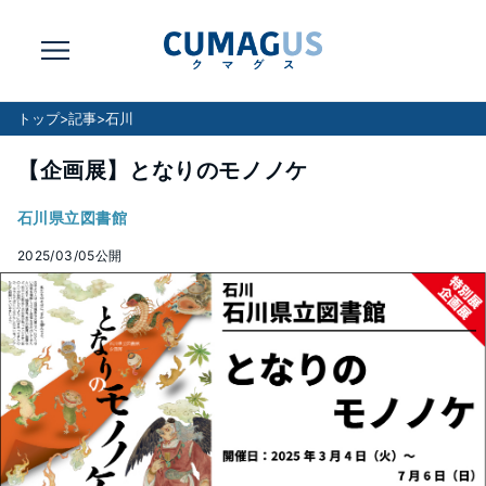
トップ
>
記事
>
石川
【企画展】となりのモノノケ
石川県立図書館
2025/03/05
公開