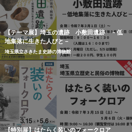
【テーマ展】埼玉の遺跡 小敷田遺跡 －低
地集落に生きた人びと－
埼玉県立さきたま史跡の博物館
【特別展】はたらく装いのフォークロア