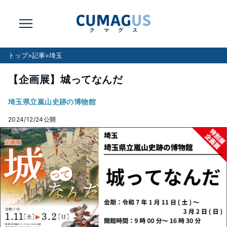
トップ
>
記事
>
埼玉
【企画展】城ってなんだ
埼玉県立嵐山史跡の博物館
2024/12/24
公開